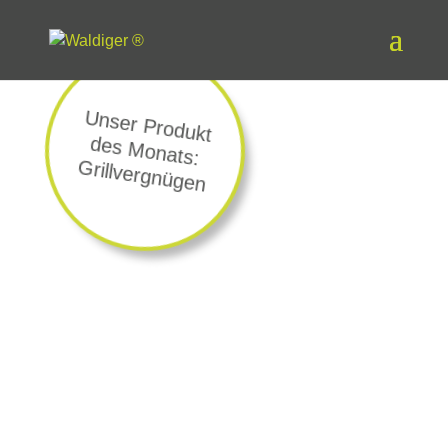
Unser Produkt
des M
onats:
G
rillvergnügen