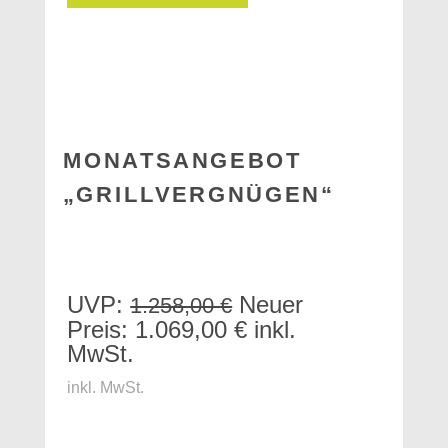
MONATSANGEBOT
„GRILLVERGNÜGEN“
Ursprünglicher
UVP:
Neuer
1.258,00
€
Preis
Aktueller
Preis:
1.069,00
€
inkl.
war:
Preis
MwSt.
1.258,00 €
ist:
1.069,00 €.