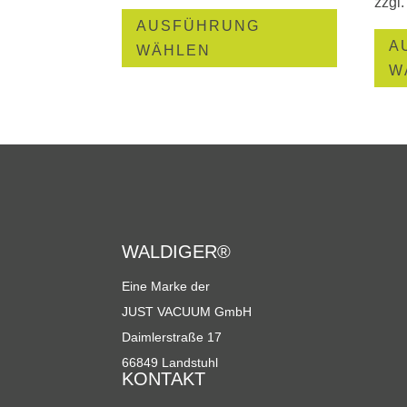
zzgl
Dieses
AUSFÜHRUNG
Produkt
A
WÄHLEN
weist
W
mehrere
Varianten
auf.
Die
Optionen
können
auf
WALDIGER®
der
Produktsei
Eine Marke der
gewählt
JUST VACUUM GmbH
werden
Daimlerstraße 17
66849 Landstuhl
KONTAKT