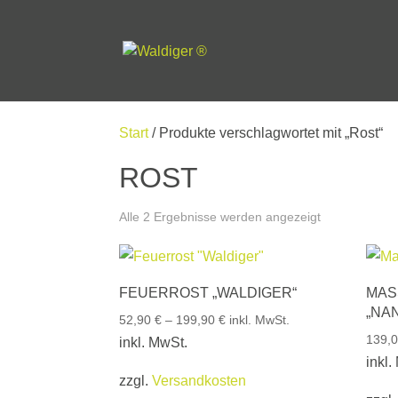
Start
/ Produkte verschlagwortet mit „Rost“
ROST
Alle 2 Ergebnisse werden angezeigt
FEUERROST „WALDIGER“
MAS
„NA
52,90
€
–
199,90
€
inkl. MwSt.
139,
inkl. MwSt.
inkl.
zzgl.
Versandkosten