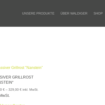
UNSERE PRODUKTE
ÜBER WALDIGER
SHOP
SIVER GRILLROST
NSTEIN“
00
€
–
329,00
€
inkl. MwSt.
 MwSt.