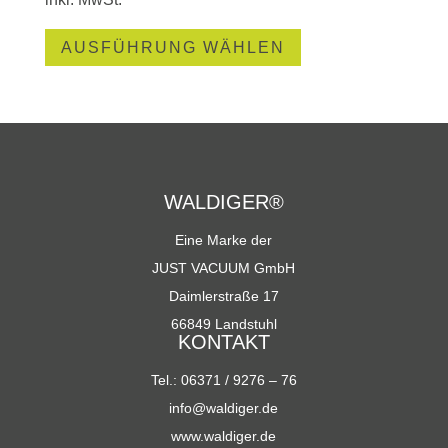
Dieses
AUSFÜHRUNG WÄHLEN
Produkt
weist
mehrere
Varianten
auf.
Die
WALDIGER®
Optionen
Eine Marke der
können
JUST VACUUM GmbH
auf
Daimlerstraße 17
der
Produktseite
66849 Landstuhl
KONTAKT
gewählt
werden
Tel.: 06371 / 9276 – 76
info@waldiger.de
www.waldiger.de