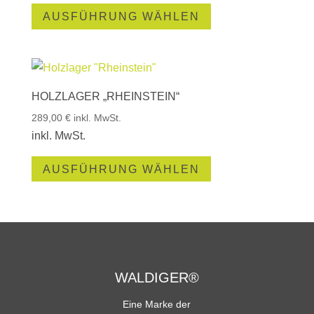
Dieses
AUSFÜHRUNG WÄHLEN
Produkt
weist
mehrere
Varianten
HOLZLAGER „RHEINSTEIN“
auf.
Die
289,00
€
inkl. MwSt.
Optionen
inkl. MwSt.
können
Dieses
AUSFÜHRUNG WÄHLEN
auf
Produkt
der
weist
Produktseite
mehrere
gewählt
Varianten
werden
auf.
Die
WALDIGER®
Optionen
Eine Marke der
können