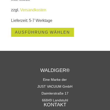
zzgl.
Versandkosten
Lieferzeit:
5-7 Werktage
Dieses
AUSFÜHRUNG WÄHLEN
Produkt
weist
mehrere
Varianten
auf.
Die
WALDIGER®
Optionen
Eine Marke der
können
JUST VACUUM GmbH
auf
Daimlerstraße 17
der
Produktseite
66849 Landstuhl
KONTAKT
gewählt